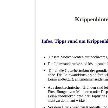
Krippenhinte
Infos, Tipps rund um Krippenhi
Unsere Motive werden auf
hochwertig
Die
Leinwanddrucke
sind lösungsmittel
Durch die Gewebestruktur der grundi
nahe. Die Leinwanddrucke sind farblich
Leinwandtextur), angenehmer
seidenm
Aus
drucktechnischen Gründen sind
le
Einstellungen von Monitoren oder Displ
Leinwanddrucken bzw. der Haptik des 
nicht zu dominant wirken
Vor dem Druck wird zur Kontrolle und b