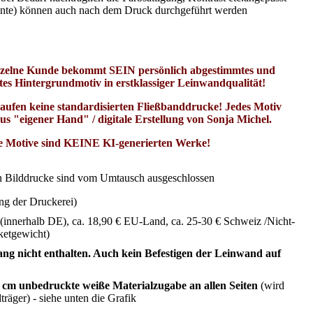
zente) können auch nach dem Druck durchgeführt werden
nzelne Kunde bekommt SEIN persönlich abgestimmtes und
tes Hintergrundmotiv in erstklassiger Leinwandqualität!
aufen keine standardisierten Fließbanddrucke! Jedes Motiv
us "eigener Hand" / digitale Erstellung von Sonja Michel.
e Motive sind KEINE KI-generierten Werke!
ten Bilddrucke sind vom Umtausch ausgeschlossen
ng der Druckerei)
 (innerhalb DE), ca. 18,90 € EU-Land, ca. 25-30 € Schweiz /Nicht-
ketgewicht)
ang nicht enthalten. Auch kein Befestigen der Leinwand auf
 cm unbedruckte weiße Materialzugabe an allen Seiten
(wird
träger) - siehe unten die Grafik